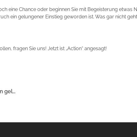
noch eine Chance oder beginnen Sie mit Begeisterung etwas 
ruch ein gelungener Einstieg geworden ist. Was gar nicht geht
len, fragen Sie uns! Jetzt ist „Action“ angesagt!
Abi 2023: Ab in die Startlöcher für ein gelungenes Jahr!