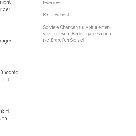
nicht
lebe sie?
r der
Kalt erwischt
So viele Chancen für Abiturienten
wie in diesem Herbst gab es noch
nie: Ergreifen Sie sie!
fangen
wünschte
 Zeit
nicht
ruch
r