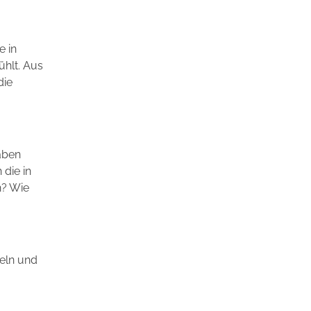
e in
ühlt. Aus
die
aben
die in
n? Wie
peln und