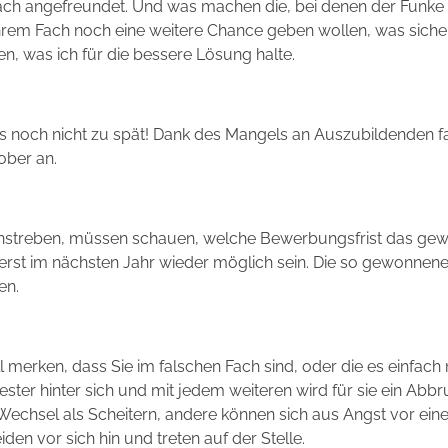
Fach angefreundet. Und was machen die, bei denen der Funke 
 ihrem Fach noch eine weitere Chance geben wollen, was siche
en, was ich für die bessere Lösung halte.
s noch nicht zu spät! Dank des Mangels an Auszubildenden 
ober an.
m anstreben, müssen schauen, welche Bewerbungsfrist das ge
g erst im nächsten Jahr wieder möglich sein. Die so gewonnene
en.
l merken, dass Sie im falschen Fach sind, oder die es einfach 
ter hinter sich und mit jedem weiteren wird für sie ein Abb
echsel als Scheitern, andere können sich aus Angst vor eine
den vor sich hin und treten auf der Stelle.