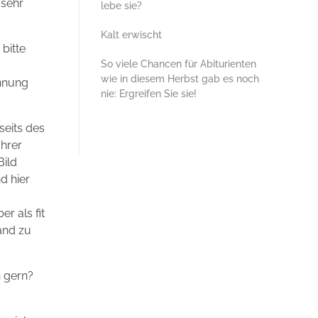
 sehr
lebe sie?
Kalt erwischt
bitte
So viele Chancen für Abiturienten
wie in diesem Herbst gab es noch
annung
nie: Ergreifen Sie sie!
seits des
Ihrer
Bild
d hier
r als fit
and zu
n gern?