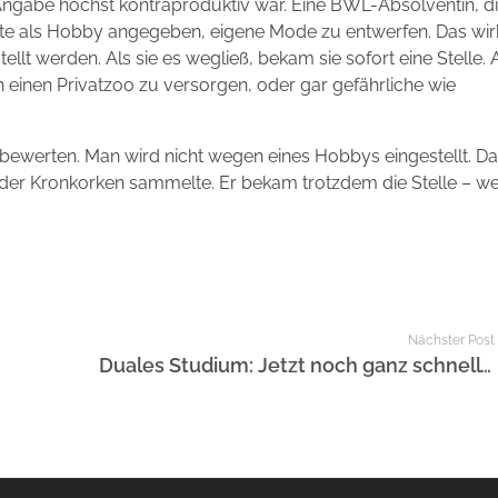
 Angabe höchst kontraproduktiv war. Eine BWL-Absolventin, di
e als Hobby angegeben, eigene Mode zu entwerfen. Das wirk
stellt werden. Als sie es wegließ, bekam sie sofort eine Stelle.
h einen Privatzoo zu versorgen, oder gar gefährliche wie
rbewerten. Man wird nicht wegen eines Hobbys eingestellt. D
, der Kronkorken sammelte. Er bekam trotzdem die Stelle – wei
Nächster Post
Duales Studium: Jetzt noch ganz schnell bewerben!