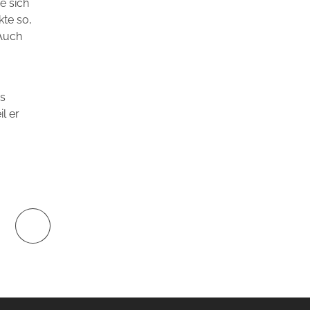
e sich
te so,
 Auch
as
l er