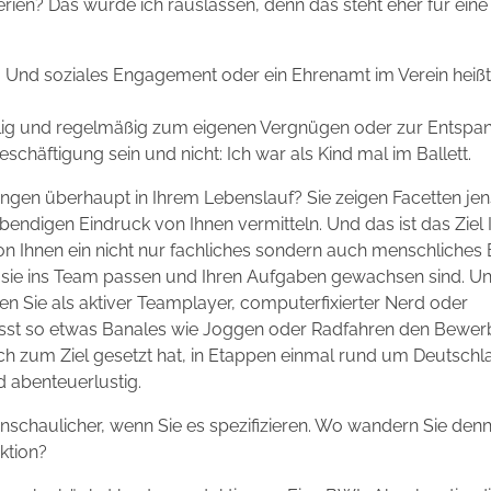
erien? Das würde ich rauslassen, denn das steht eher für eine
. Und soziales Engagement oder ein Ehrenamt im Verein heißt 
willig und regelmäßig zum eigenen Vergnügen oder zur Entsp
schäftigung sein und nicht: Ich war als Kind mal im Ballett.
ngen überhaupt in Ihrem Lebenslauf? Sie zeigen Facetten jen
endigen Eindruck von Ihnen vermitteln. Und das ist das Ziel 
n Ihnen ein nicht nur fachliches sondern auch menschliches 
s sie ins Team passen und Ihren Aufgaben gewachsen sind. Un
 Sie als aktiver Teamplayer, computerfixierter Nerd oder
st so etwas Banales wie Joggen oder Radfahren den Bewerbe
ch zum Ziel gesetzt hat, in Etappen einmal rund um Deutschl
und abenteuerlustig.
nschaulicher, wenn Sie es spezifizieren. Wo wandern Sie den
ktion?